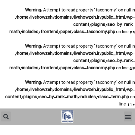
Warni
/home/live
math/include
Warni
/home/live
math/include
Warni
/home/live
content/plugin