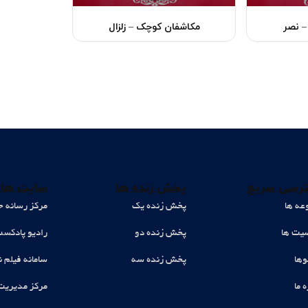
– نصر
مکاشفان کوچک – زلزال
رسی سریع
پخش زنده ها
سایت های
عه ها
پخش زنده یک
مرکز رسانه ح
ت ها
پخش زنده دو
رادیو پادکس
وها
پخش زنده سه
سامانه فیلم ن
ه ما
مرکز مدیریت