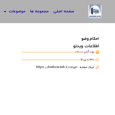
رش
ه
صفحه اصلی
مجموعه ها
موضوعات
حتوا
احکام وضو
اطلاعات ویدئو
15 آبان 1401
8:37 ق.ظ
لینک صفحه : https://livehowzeh.ir/7453