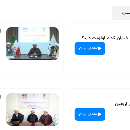
پست
 خیابان کدام اولویت دارد؟
س
ش
تماشای ویدئو
 اربعین
س
ش
تماشای ویدئو