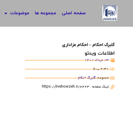
رش
ه
صفحه اصلی
مجموعه ها
موضوعات
حتوا
گلبرگ احکام – احکام عزاداری
اطلاعات ویدئو
13 مرداد 1401
2:31 ب.ظ
مجموعه:
گلبرگ احکام
لینک صفحه : https://livehowzeh.ir/6423