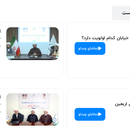
پست
 خیابان کدام اولویت دارد؟
س
ش
تماشای ویدئو
 اربعین
س
ش
تماشای ویدئو