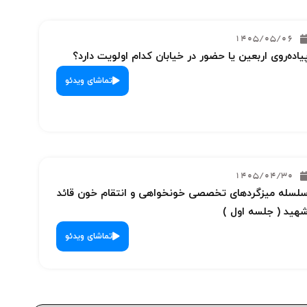
1405/05/06
یاده‌روی اربعین یا حضور در خیابان کدام اولویت دارد؟
تماشای ویدئو
1405/04/30
لسله میزگردهای تخصصی خونخواهی و انتقام خون قائد
هید ( جلسه اول )
تماشای ویدئو