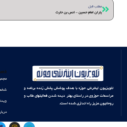
قبلی
مطلب قبل
یاران امام حسین – انس بن حارث
دست
مجمو
تلویزیون اینترنتی حوزه با هدف پوشش پخش زنده برنامه و
شخصی
مراسمات حوزوی در راستای بهتر دیده شدن فعالیتهای طلاب و
ویدئ
روحانیون عزیز راه اندازی شده است.
دربار
T
I
T