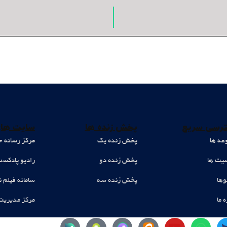
رسی سریع
پخش زنده ها
سایت های
عه ها
پخش زنده یک
مرکز رسانه ح
ت ها
پخش زنده دو
رادیو پادکس
وها
پخش زنده سه
سامانه فیلم ن
ه ما
مرکز مدیریت
Y
W