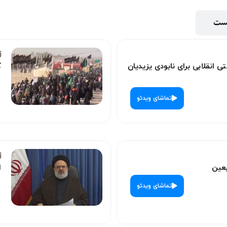
پست
ی انقلابی برای نابودی یزیدیان
گ
تماشای ویدئو
بعین
ا
تماشای ویدئو