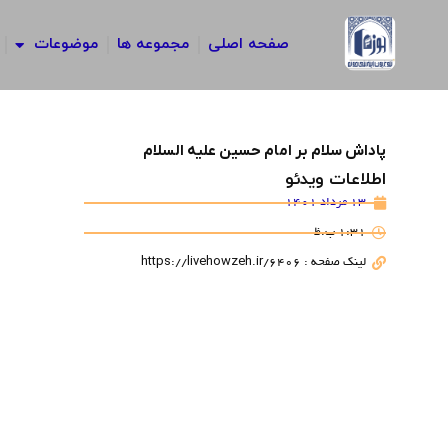
رش
ه
صفحه اصلی
مجموعه ها
موضوعات
حتوا
پاداش سلام بر امام حسین علیه السلام
اطلاعات ویدئو
13 مرداد 1401
1:31 ب.ظ
لینک صفحه : https://livehowzeh.ir/6406