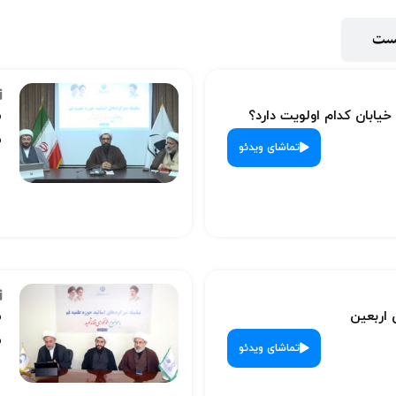
پست
 خیابان کدام اولویت دارد؟
س
ش
تماشای ویدئو
 اربعین
س
ش
تماشای ویدئو