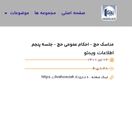
رش
ه
صفحه اصلی
مجموعه ها
موضوعات
حتوا
مناسک حج – احکام عمومی حج – جلسه پنجم
اطلاعات ویدئو
12 تیر 1401
8:48 ق.ظ
لینک صفحه : https://livehowzeh.ir/5889