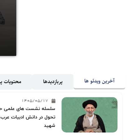
آخرین ویدئو ها
پربازدیدها
محتویات 
1405/05/17
سلسله نشست های علمی حوز
تحول در دانش ادبیات عرب و
شهید