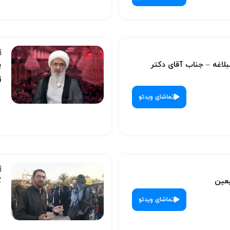
لبلاغه – جناب آقای دکتر
پ
ز
تماشای ویدئو
بعین
گ
تماشای ویدئو