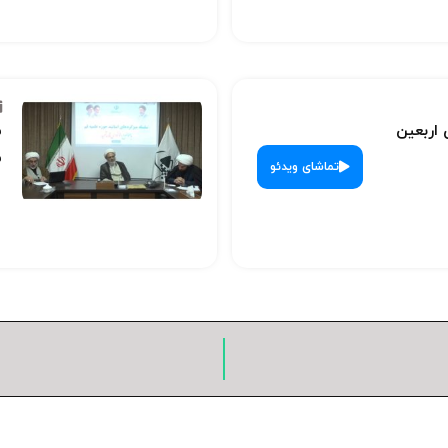
 اربعین
س
ش
تماشای ویدئو