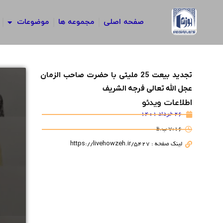
رش
ه
صفحه اصلی
مجموعه ها
موضوعات
حتوا
تجدید بیعت 25 ملیتی با حضرت صاحب الزمان
عجل الله تعالی فرجه الشریف
اطلاعات ویدئو
26 خرداد 1401
7:16 ب.ظ
لینک صفحه : https://livehowzeh.ir/5427