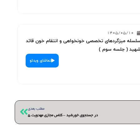
1405/05/10
لسله میزگردهای تخصصی خونخواهی و انتقام خون قائد
هید ( جلسه سوم )
تماشای ویدئو
بعدی
مطلب بعدی
در جستجوی خورشید – کلاس مجازی مهدویت 5