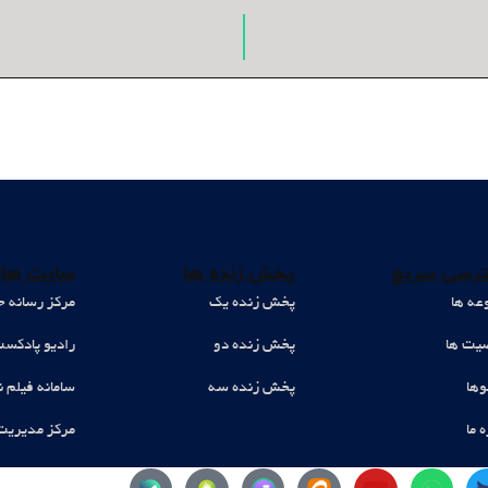
رسی سریع
پخش زنده ها
سایت های
عه ها
پخش زنده یک
مرکز رسانه ح
ت ها
پخش زنده دو
رادیو پادکس
وها
پخش زنده سه
سامانه فیلم ن
ه ما
مرکز مدیریت
Y
W