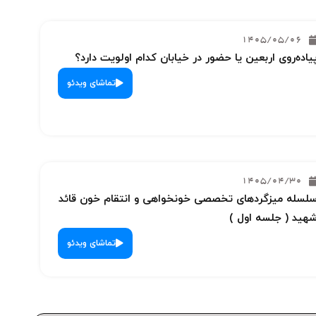
1405/05/06
یاده‌روی اربعین یا حضور در خیابان کدام اولویت دارد؟
تماشای ویدئو
1405/04/30
لسله میزگردهای تخصصی خونخواهی و انتقام خون قائد
هید ( جلسه اول )
تماشای ویدئو