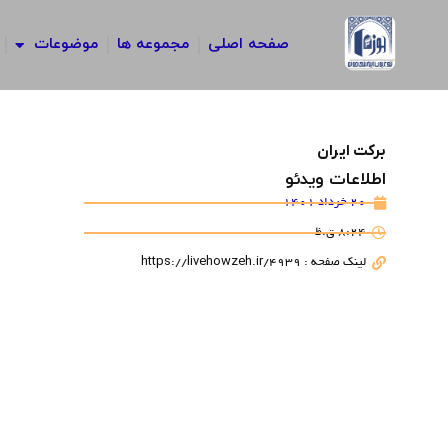
رش
ه
صفحه اصلی
مجموعه ها
موضوعات
حتوا
برکت ایران
اطلاعات ویدئو
20 خرداد 1401
8:24 ق.ظ
لینک صفحه : https://livehowzeh.ir/4939