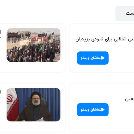
پست
ی انقلابی برای نابودی یزیدیان
گ
تماشای ویدئو
بعین
ا
تماشای ویدئو