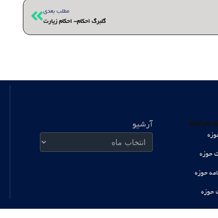
بعدی
مطلب بعدی
گلبرگ احکام- احکام زیارت
آرشیو
 مرتبط
آرشیو
وزه
ت حوزه
امه حوزه
 حوزه