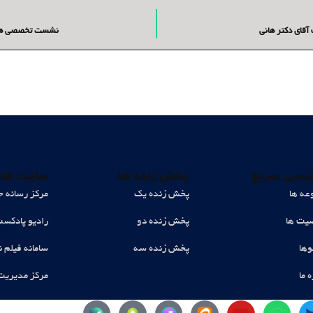
قای دکتر هانی
نشست تخصصی هم ا
رسی سریع
پخش زنده ها
سایت های
عه ها
پخش زنده یک
مرکز رسانه ح
ت ها
پخش زنده دو
رادیو پادکس
وها
پخش زنده سه
سامانه فیلم ن
ه ما
مرکز مدیریت
Y
W