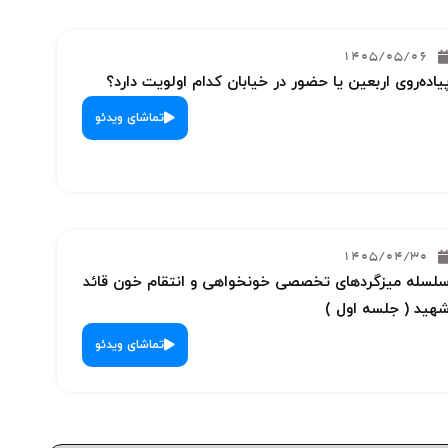
1405/05/06
یاده‌روی اربعین یا حضور در خیابان کدام اولویت دارد؟
تماشای ویدئو
1405/04/30
لسله میزگردهای تخصصی خونخواهی و انتقام خون قائد
هید ( جلسه اول )
تماشای ویدئو