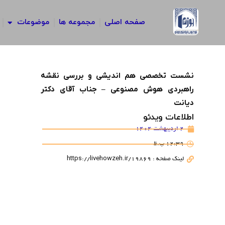
رش
ه
صفحه اصلی
مجموعه ها
موضوعات
حتوا
نشست تخصصی هم اندیشی و بررسی نقشه
راهبردی هوش مصنوعی – جناب آقای دکتر
دیانت
اطلاعات ویدئو
2 اردیبهشت 1404
12:39 ب.ظ
لینک صفحه : https://livehowzeh.ir/19869