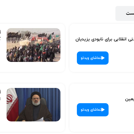
پست
ی انقلابی برای نابودی یزیدیان
گ
تماشای ویدئو
بعین
ا
تماشای ویدئو