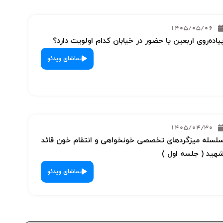
1405/05/06
یاده‌روی اربعین یا حضور در خیابان کدام اولویت دارد؟
تماشای ویدئو
1405/04/30
لسله میزگردهای تخصصی خونخواهی و انتقام خون قائد
هید ( جلسه اول )
تماشای ویدئو