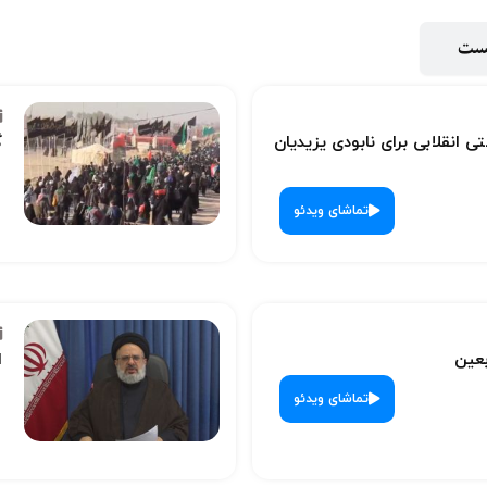
پست
ی انقلابی برای نابودی یزیدیان
گ
تماشای ویدئو
بعین
ا
تماشای ویدئو