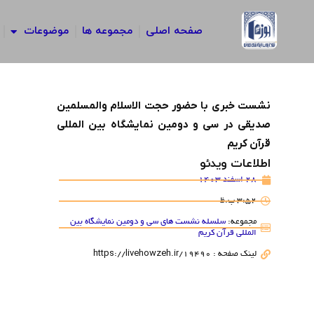
رش
ه
صفحه اصلی
مجموعه ها
موضوعات
حتوا
نشست خبری با حضور حجت الاسلام والمسلمین
صدیقی در سی و دومین نمایشگاه بین المللی
قرآن کریم
اطلاعات ویدئو
28 اسفند 1403
3:52 ب.ظ
مجموعه:
سلسله نشست های سی و دومین نمایشگاه بین
المللی قرآن کریم
لینک صفحه : https://livehowzeh.ir/19490