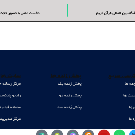
اه بین المللی قرآن کریم
نشست علمی با حضور حجت ال
رسی سریع
پخش زنده ها
سایت های
عه ها
پخش زنده یک
مرکز رسانه ح
ت ها
پخش زنده دو
رادیو پادکس
وها
پخش زنده سه
سامانه فیلم ن
ه ما
مرکز مدیریت
Y
W