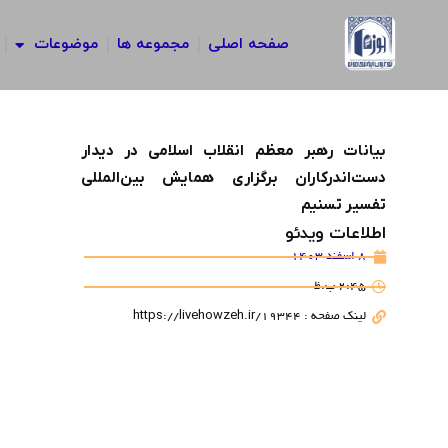
رش
ه
صفحه اصلی
مجموعه ها
موضوعات
حتوا
بیانات رهبر معظم انقلاب اسلامی در دیدار
دست‌اندرکاران برگزاری همایش بین‌المللی
تفسیر تسنیم
اطلاعات ویدئو
8 اسفند 1403
2:45 ب.ظ
لینک صفحه : https://livehowzeh.ir/19344