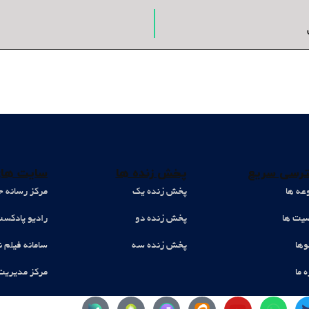
رسی سریع
پخش زنده ها
سایت های
عه ها
پخش زنده یک
مرکز رسانه ح
ت ها
پخش زنده دو
رادیو پادکس
وها
پخش زنده سه
سامانه فیلم ن
ه ما
مرکز مدیریت
Y
W