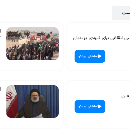
پست
ی انقلابی برای نابودی یزیدیان
گ
تماشای ویدئو
بعین
ا
تماشای ویدئو