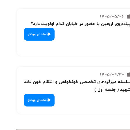
1405/05/06
یاده‌روی اربعین یا حضور در خیابان کدام اولویت دارد؟
تماشای ویدئو
1405/04/30
لسله میزگردهای تخصصی خونخواهی و انتقام خون قائد
هید ( جلسه اول )
تماشای ویدئو