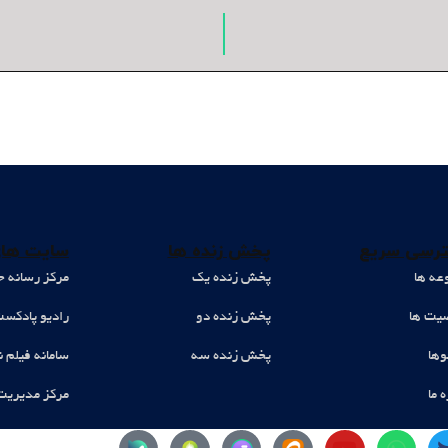
رسی سریع
پخش زنده ها
سایت های
عه ها
پخش زنده یک
مرکز رسانه ح
ت ها
پخش زنده دو
رادیو پادکس
وها
پخش زنده سه
سامانه فیلم ن
ه ما
مرکز مدیریت
Y
W