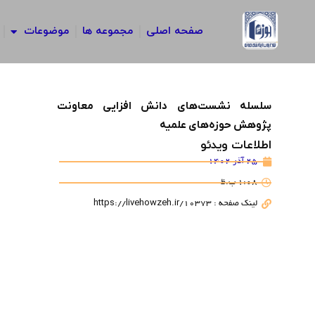
رش
ه
صفحه اصلی
مجموعه ها
موضوعات
حتوا
سلسله نشست‌های دانش افزایی معاونت
پژوهش حوزه‌های علمیه
اطلاعات ویدئو
25 آذر 1402
1:08 ب.ظ
لینک صفحه : https://livehowzeh.ir/10373