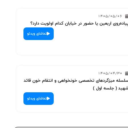
1405/05/06
یاده‌روی اربعین یا حضور در خیابان کدام اولویت دارد؟
تماشای ویدئو
1405/04/30
لسله میزگردهای تخصصی خونخواهی و انتقام خون قائد
هید ( جلسه اول )
تماشای ویدئو