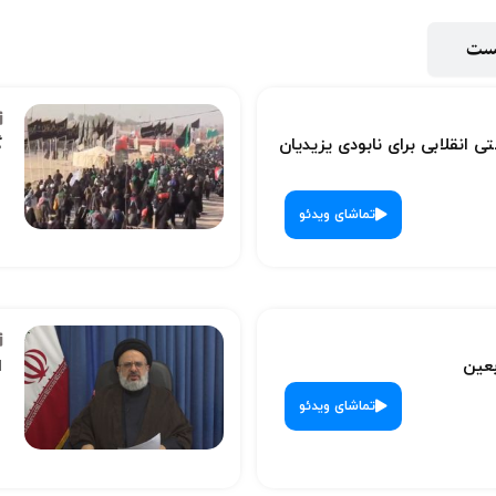
پست
ی انقلابی برای نابودی یزیدیان
گ
تماشای ویدئو
بعین
ا
تماشای ویدئو