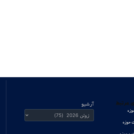
آرشیو
 مرتبط
آرشیو
وزه
ت حوزه