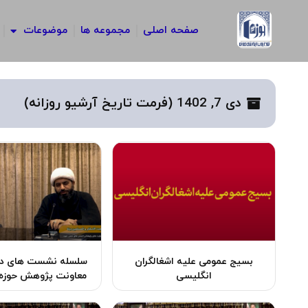
رش
ه
صفحه اصلی
مجموعه ها
موضوعات
حتوا
دی 7, 1402 (فرمت تاریخ آرشیو روزانه)
بسیج عمومی علیه اشغالگران
سلسله نشست ‌های دا
انگلیسی
معاونت پژوهش حوزه‌