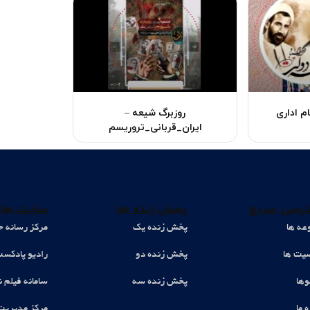
م اداری
روزبرگ شیعه –
ایران_قربانی_تروریسم
رسی سریع
پخش زنده ها
سایت های
عه ها
پخش زنده یک
مرکز رسانه ح
ت ها
پخش زنده دو
رادیو پادکس
وها
پخش زنده سه
سامانه فیلم ن
ه ما
مرکز مدیریت