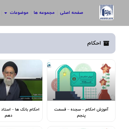
رش
ه
صفحه اصلی
مجموعه ها
موضوعات
حتوا
احکام
آموزش احکام – سجده – قسمت
احکام بانک ها – استاد
پنجم
دهم