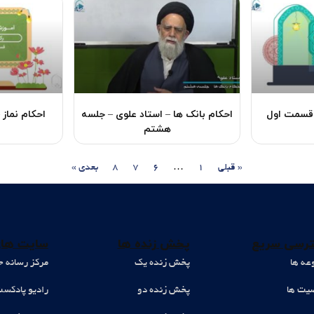
 قسمت اول
احکام بانک ها – استاد علوی – جلسه
احکام نماز
هشتم
« قبلی
1
…
6
7
8
بعدی »
رسی سریع
پخش زنده ها
سایت های
عه ها
پخش زنده یک
مرکز رسانه ح
ت ها
پخش زنده دو
رادیو پادکس