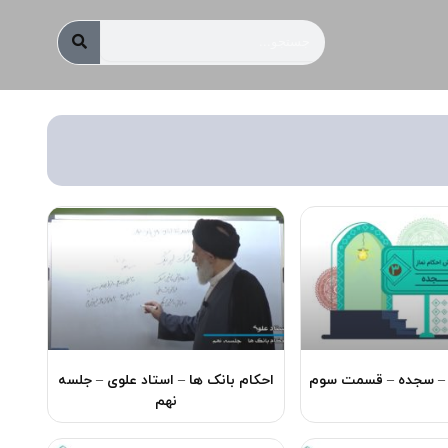
جستجو
 – سجده – قسمت سوم
احکام بانک ها – استاد علوی – جلسه
نهم