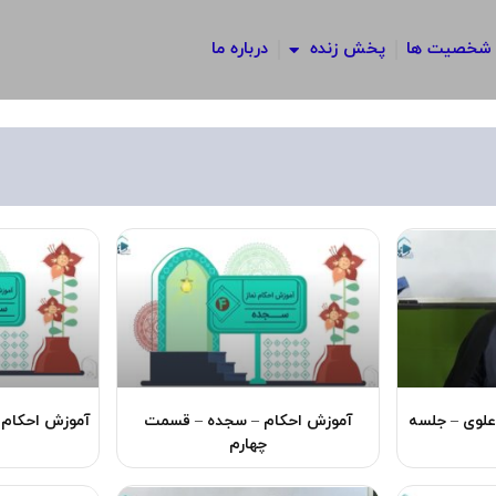
شخصیت ها
پخش زنده
درباره ما
برگه
برگه
برگه
برگه
 علوی – جلسه
آموزش احکام – سجده – قسمت
آموزش احکام
چهارم