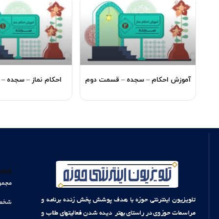
آموزش احکام – سجده – قسمت دوم
احکام نماز – سجده –
دست
مجمو
تلویزیون اینترنتی حوزه با هدف پوشش پخش زنده برنامه و
شخصی
مراسمات حوزوی در راستای بهتر دیده شدن فعالیتهای طلاب و