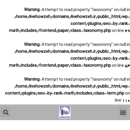
Warni
/home/live
math/include
Warni
/home/live
math/include
Warni
/home/live
content/plugin