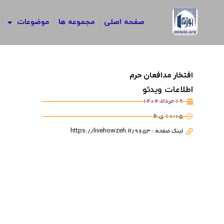
رش
ه
صفحه اصلی
مجموعه ها
موضوعات
حتوا
افتخار مدافعان حرم
اطلاعات ویدئو
19 مرداد 1402
10:05 ق.ظ
لینک صفحه : https://livehowzeh.ir/9653