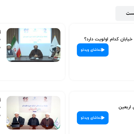
پست
 خیابان کدام اولویت دارد؟
س
ش
تماشای ویدئو
 اربعین
س
ش
تماشای ویدئو