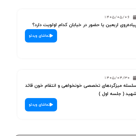
1405/05/06
یاده‌روی اربعین یا حضور در خیابان کدام اولویت دارد؟
تماشای ویدئو
1405/04/30
لسله میزگردهای تخصصی خونخواهی و انتقام خون قائد
هید ( جلسه اول )
تماشای ویدئو