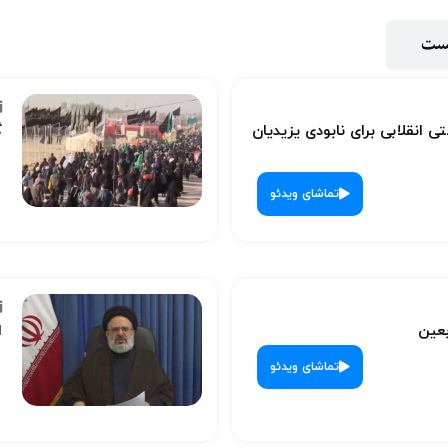
پست
ی انقلابی برای نابودی یزیدیان
گ
تماشای ویدئو
بعین
ا
تماشای ویدئو