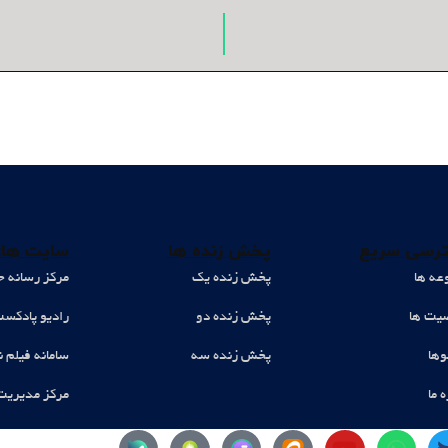
رسی سریع
پخش زنده ها
سایت های
عه ها
پخش زنده یک
مرکز رسانه ح
ت ها
پخش زنده دو
رادیو پادکس
وها
پخش زنده سه
سامانه فیلم ن
ه ما
مرکز مدیریت
Y
W