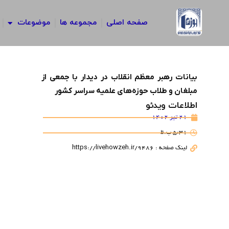
رش
ه
صفحه اصلی
مجموعه ها
موضوعات
حتوا
بیانات رهبر معظم انقلاب در دیدار با جمعی از
مبلغان و طلاب حوزه‌های علمیه سراسر کشور
اطلاعات ویدئو
21 تیر 1402
5:31 ب.ظ
لینک صفحه : https://livehowzeh.ir/9486