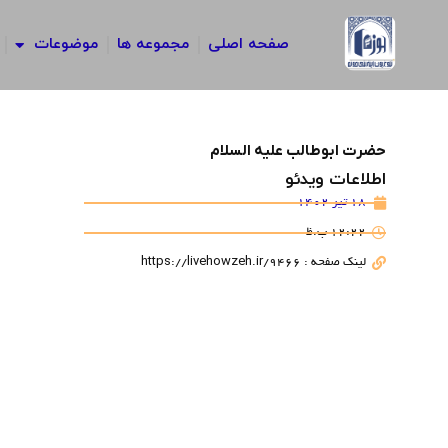
رش
ه
صفحه اصلی
مجموعه ها
موضوعات
حتوا
حضرت ابوطالب علیه السلام
اطلاعات ویدئو
18 تیر 1402
12:22 ب.ظ
لینک صفحه : https://livehowzeh.ir/9466