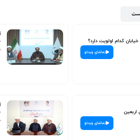
پست
 خیابان کدام اولویت دارد؟
س
ش
تماشای ویدئو
 اربعین
س
ش
تماشای ویدئو