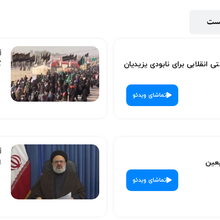
پست
ی انقلابی برای نابودی یزیدیان
گ
تماشای ویدئو
بعین
ا
تماشای ویدئو