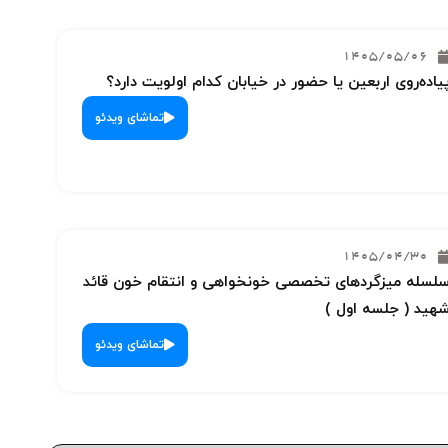
1405/05/06
یاده‌روی اربعین یا حضور در خیابان کدام اولویت دارد؟
تماشای ویدئو
1405/04/30
لسله میزگردهای تخصصی خونخواهی و انتقام خون قائد
هید ( جلسه اول )
تماشای ویدئو