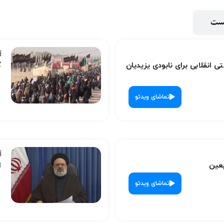
پست
ی انقلابی برای نابودی یزیدیان
گ
تماشای ویدئو
بعین
ا
تماشای ویدئو