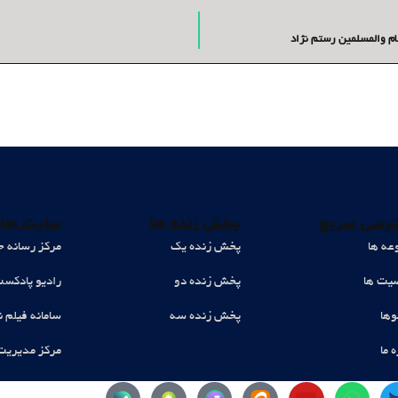
م والمسلمین رستم نژاد
رسی سریع
پخش زنده ها
سایت های
عه ها
پخش زنده یک
مرکز رسانه ح
ت ها
پخش زنده دو
رادیو پادکس
وها
پخش زنده سه
سامانه فیلم ن
ه ما
مرکز مدیریت
Y
W