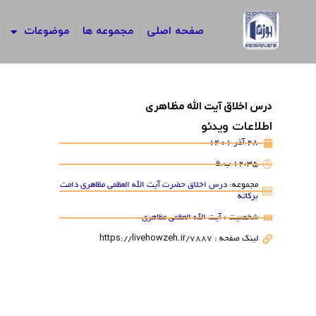
رش
ه
صفحه اصلی
مجموعه ها
موضوعات
حتوا
درس اخلاق آیت الله مظاهری
اطلاعات ویدئو
28 آذر 1401
12:35 ب.ظ
مجموعه:
درس اخلاق حضرت آیت الله العظمی مظاهری دامت
برکاته
شخصیت :
آیت الله العظمی مظاهری
لینک صفحه : https://livehowzeh.ir/7887