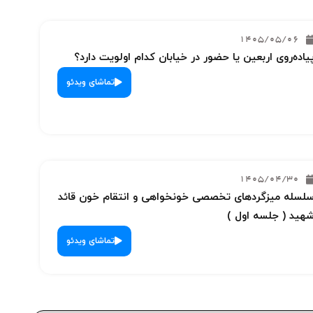
1405/05/06
یاده‌روی اربعین یا حضور در خیابان کدام اولویت دارد؟
تماشای ویدئو
1405/04/30
لسله میزگردهای تخصصی خونخواهی و انتقام خون قائد
هید ( جلسه اول )
تماشای ویدئو