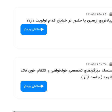
1405/05/06
یاده‌روی اربعین یا حضور در خیابان کدام اولویت دارد؟
تماشای ویدئو
1405/04/30
لسله میزگردهای تخصصی خونخواهی و انتقام خون قائد
هید ( جلسه اول )
تماشای ویدئو