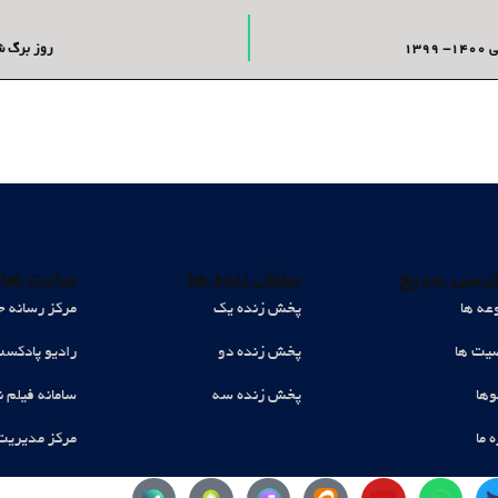
13
روز برگ شی
رسی سریع
پخش زنده ها
سایت های
عه ها
پخش زنده یک
مرکز رسانه ح
ت ها
پخش زنده دو
رادیو پادکس
وها
پخش زنده سه
سامانه فیلم ن
ه ما
مرکز مدیریت
Y
W