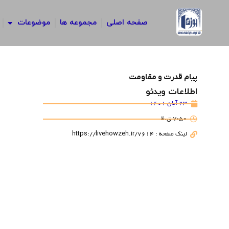
رش
ه
صفحه اصلی
مجموعه ها
موضوعات
حتوا
پیام قدرت و مقاومت
اطلاعات ویدئو
23 آبان 1401
7:50 ق.ظ
لینک صفحه : https://livehowzeh.ir/7614