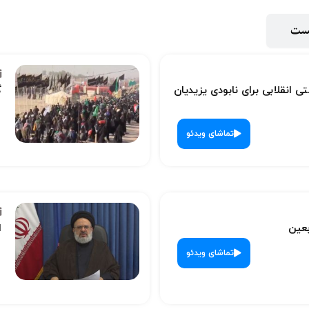
پست
ی انقلابی برای نابودی یزیدیان
گ
تماشای ویدئو
بعین
ا
تماشای ویدئو