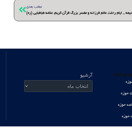
بعدی
مطلب بعدی
عه _ ایام رحلت عالم فرزانه و مفسر بزرگ قرآن کریم، علامه طباطبايی (ره)
آرشیو
 مرتبط
آرشیو
وزه
ت حوزه
امه حوزه
 حوزه