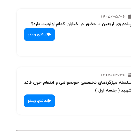
1405/05/06
یاده‌روی اربعین یا حضور در خیابان کدام اولویت دارد؟
تماشای ویدئو
1405/04/30
لسله میزگردهای تخصصی خونخواهی و انتقام خون قائد
هید ( جلسه اول )
تماشای ویدئو