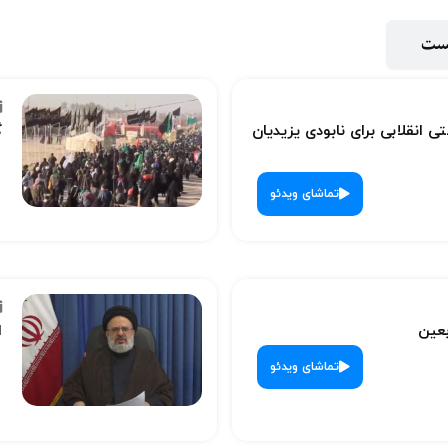
پست
ی انقلابی برای نابودی یزیدیان
گ
تماشای ویدئو
بعین
ا
تماشای ویدئو