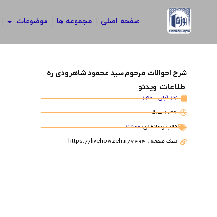
رش
ه
صفحه اصلی
مجموعه ها
موضوعات
حتوا
شرح احوالات مرحوم سید محمود شاهرودی ره
اطلاعات ویدئو
17 آبان 1401
1:39 ب.ظ
قالب رسانه ای:
مستند
لینک صفحه : https://livehowzeh.ir/7494