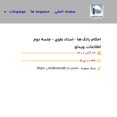
رش
ه
صفحه اصلی
مجموعه ها
موضوعات
حتوا
احکام بانک ها – استاد علوی – جلسه دوم
اطلاعات ویدئو
14 آبان 1401
10:32 ق.ظ
لینک صفحه : https://livehowzeh.ir/7434