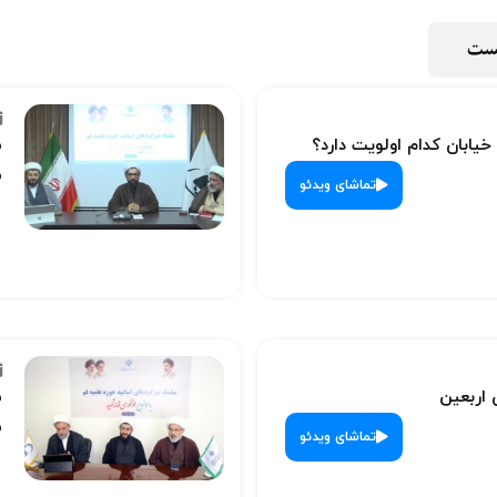
پست
 خیابان کدام اولویت دارد؟
س
ش
تماشای ویدئو
 اربعین
س
ش
تماشای ویدئو