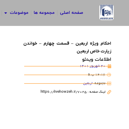
رش
ه
صفحه اصلی
مجموعه ها
موضوعات
حتوا
احکام ویژه اربعین – قسمت چهارم – خواندن
زیارت خاص اربعین
اطلاعات ویدئو
20 شهریور 1401
12:16 ب.ظ
مجموعه:
اربعین
لینک صفحه : https://livehowzeh.ir/7025