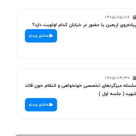
1405/05/06
یاده‌روی اربعین یا حضور در خیابان کدام اولویت دارد؟
تماشای ویدئو
1405/04/30
لسله میزگردهای تخصصی خونخواهی و انتقام خون قائد
هید ( جلسه اول )
تماشای ویدئو