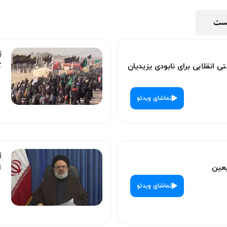
پست
ی انقلابی برای نابودی یزیدیان
گ
تماشای ویدئو
بعین
ا
تماشای ویدئو