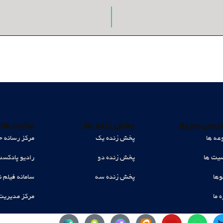
رسی سریع
پخش زنده ها
سایت های
عه ها
پخش زنده یک
مرکز رسانه ح
ت ها
پخش زنده دو
رادیو پادکس
وها
پخش زنده سه
سامانه فیلم ن
ه ما
مرکز مدیریت
Y
W