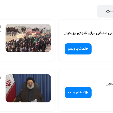
پست
ی انقلابی برای نابودی یزیدیان
گ
تماشای ویدئو
بعین
ا
تماشای ویدئو