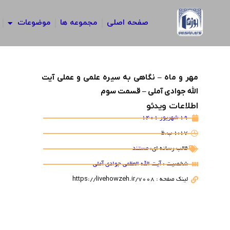
رش
ه
صفحه اصلی
مجموعه ها
موضوعات
حتوا
مهر و ماه – نگاهی به سیره علمی و عملی آیت
الله جوادی آملی – قسمت سوم
اطلاعات ویدئو
19 شهریور 1401
1:17 ب.ظ
قالب رسانه ای:
مستند
شخصیت :
آیت الله العظمی جوادی آملی
لینک صفحه : https://livehowzeh.ir/7008