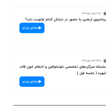
1405/05/06
یاده‌روی اربعین یا حضور در خیابان کدام اولویت دارد؟
تماشای ویدئو
1405/04/30
لسله میزگردهای تخصصی خونخواهی و انتقام خون قائد
هید ( جلسه اول )
تماشای ویدئو