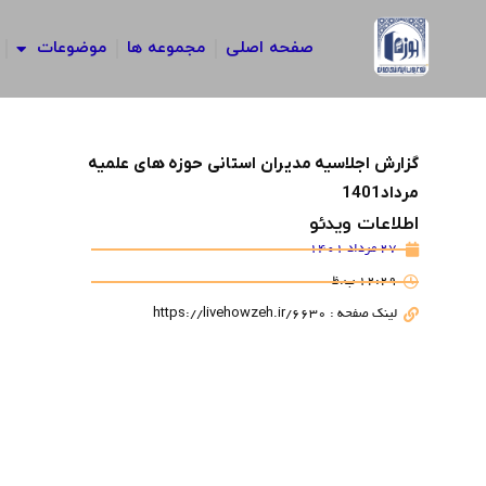
رش
ه
صفحه اصلی
مجموعه ها
موضوعات
حتوا
گزارش اجلاسیه مدیران استانی حوزه های علمیه
مرداد1401
اطلاعات ویدئو
27 مرداد 1401
12:29 ب.ظ
لینک صفحه : https://livehowzeh.ir/6630