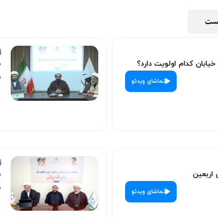
پست
 خیابان کدام اولویت دارد؟
س
ش
تماشای ویدئو
 اربعین
س
ش
تماشای ویدئو