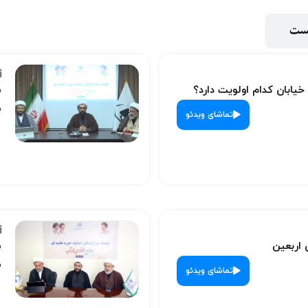
پست
 خیابان کدام اولویت دارد؟
س
ش
تماشای ویدئو
 اربعین
س
ش
تماشای ویدئو