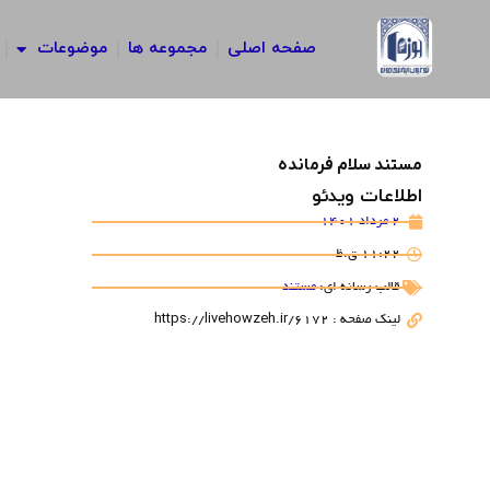
رش
ه
صفحه اصلی
مجموعه ها
موضوعات
حتوا
مستند سلام فرمانده
اطلاعات ویدئو
2 مرداد 1401
11:22 ق.ظ
قالب رسانه ای:
مستند
لینک صفحه : https://livehowzeh.ir/6172