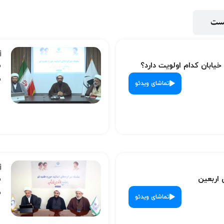
پست
 خیابان کدام اولویت دارد؟
س
ش
تماشای ویدئو
 اربعین
س
ش
تماشای ویدئو