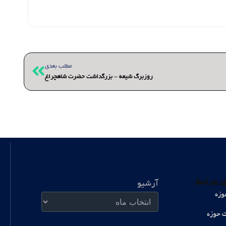
بعدی
مطلب بعدی
روزبرگ شیعه – بزرگداشت حضرت شاهچراغ
آرشیو
 مرتبط
آرشیو
وزه
ت حوزه