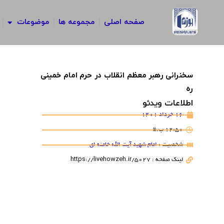
رش
ه
صفحه اصلی
مجموعه ها
موضوعات
حتوا
سخنرانی رهبر معظم انقلاب در حرم امام خمینی
ره
اطلاعات ویدئو
16 خرداد 1401
12:50 ب.ظ
شخصیت :
امام شهید آیت الله خامنه ای
لینک صفحه : https://livehowzeh.ir/5027