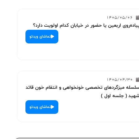
1405/05/06
یاده‌روی اربعین یا حضور در خیابان کدام اولویت دارد؟
تماشای ویدئو
1405/04/30
لسله میزگردهای تخصصی خونخواهی و انتقام خون قائد
هید ( جلسه اول )
تماشای ویدئو