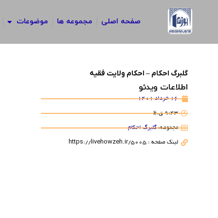
رش
ه
صفحه اصلی
مجموعه ها
موضوعات
حتوا
گلبرگ احکام – احکام ولایت فقیه
اطلاعات ویدئو
16 خرداد 1401
9:43 ق.ظ
مجموعه:
گلبرگ احکام
لینک صفحه : https://livehowzeh.ir/5005