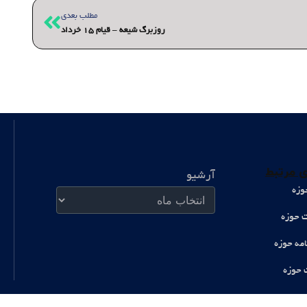
بعدی
مطلب بعدی
روزبرگ شیعه – قیام 15 خرداد
آرشیو
 مرتبط
آرشیو
وزه
ت حوزه
امه حوزه
 حوزه