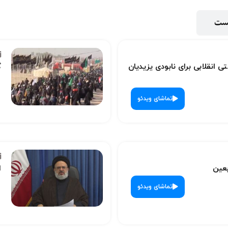
پست
ی انقلابی برای نابودی یزیدیان
گ
تماشای ویدئو
بعین
ا
تماشای ویدئو