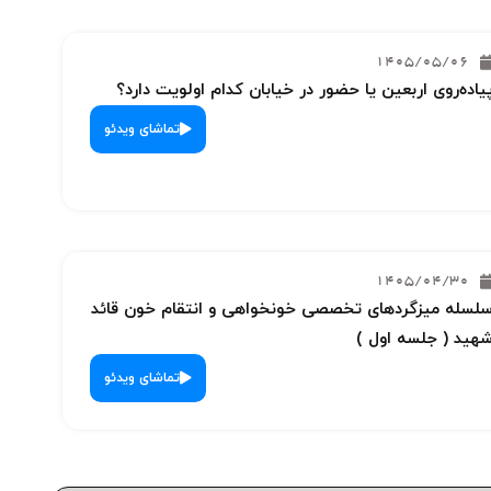
1405/05/06
یاده‌روی اربعین یا حضور در خیابان کدام اولویت دارد؟
تماشای ویدئو
1405/04/30
لسله میزگردهای تخصصی خونخواهی و انتقام خون قائد
هید ( جلسه اول )
تماشای ویدئو