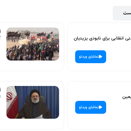
پست
ی انقلابی برای نابودی یزیدیان
گ
تماشای ویدئو
بعین
ا
تماشای ویدئو