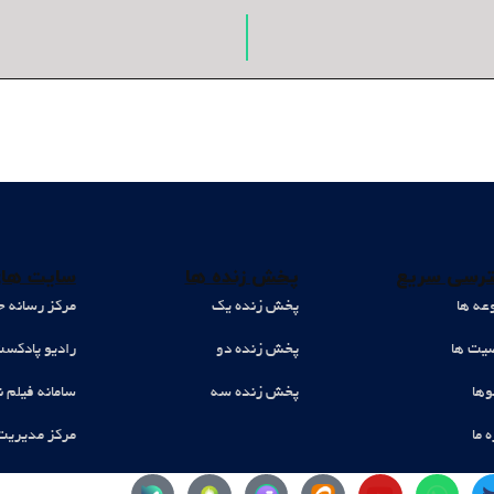
رسی سریع
پخش زنده ها
سایت های
عه ها
پخش زنده یک
مرکز رسانه ح
ت ها
پخش زنده دو
رادیو پادکس
وها
پخش زنده سه
سامانه فیلم ن
ه ما
مرکز مدیریت
Y
W