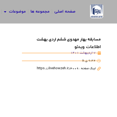
رش
ه
صفحه اصلی
مجموعه ها
موضوعات
حتوا
مسابقه بهار مهدوی ششم اردی بهشت
اطلاعات ویدئو
7 اردیبهشت 1401
9:42 ق.ظ
لینک صفحه : https://livehowzeh.ir/4009