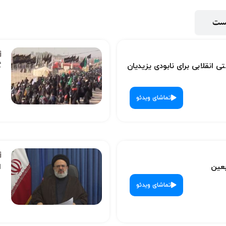
پست
ی انقلابی برای نابودی یزیدیان
گ
تماشای ویدئو
بعین
ا
تماشای ویدئو