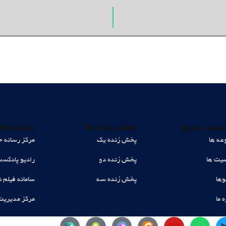
رسی سریع
پخش زنده ها
سایت های
عه ها
پخش زنده یک
مرکز رسانه ح
ت ها
پخش زنده دو
رادیو پادکس
وها
پخش زنده سه
سامانه فیلم ن
ه ما
مرکز مدیریت
Y
W