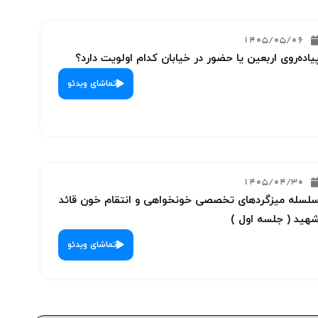
1405/05/06
یاده‌روی اربعین یا حضور در خیابان کدام اولویت دارد؟
تماشای ویدئو
1405/04/30
لسله میزگردهای تخصصی خونخواهی و انتقام خون قائد
هید ( جلسه اول )
تماشای ویدئو