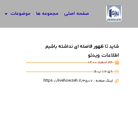
رش
ه
صفحه اصلی
مجموعه ها
موضوعات
حتوا
شاید تا ظهور فاصله ای نداشته باشیم
اطلاعات ویدئو
24 اسفند 1400
12:59 ب.ظ
لینک صفحه : https://livehowzeh.ir/3507