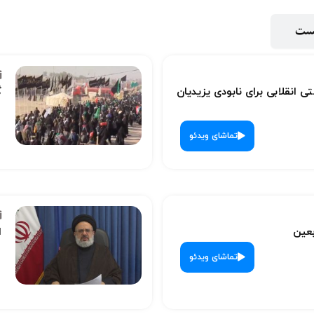
پست
ی انقلابی برای نابودی یزیدیان
گ
تماشای ویدئو
بعین
ا
تماشای ویدئو