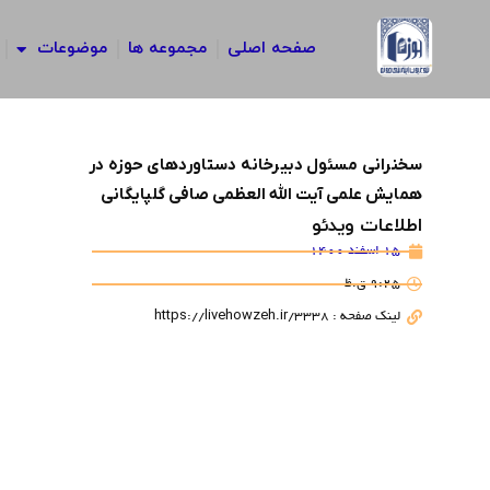
رش
ه
صفحه اصلی
مجموعه ها
موضوعات
حتوا
سخنرانی مسئول دبیرخانه دستاوردهای حوزه در
همایش علمی آیت الله العظمی صافی گلپایگانی
اطلاعات ویدئو
15 اسفند 1400
9:25 ق.ظ
لینک صفحه : https://livehowzeh.ir/3338