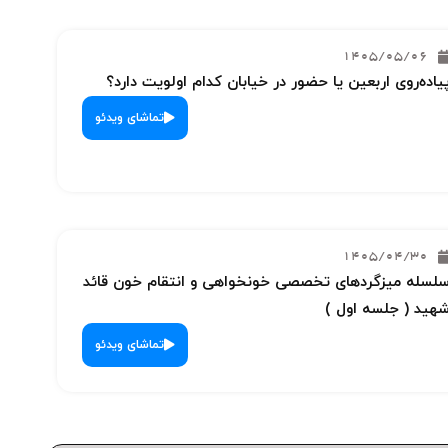
1405/05/06
یاده‌روی اربعین یا حضور در خیابان کدام اولویت دارد؟
تماشای ویدئو
1405/04/30
لسله میزگردهای تخصصی خونخواهی و انتقام خون قائد
هید ( جلسه اول )
تماشای ویدئو