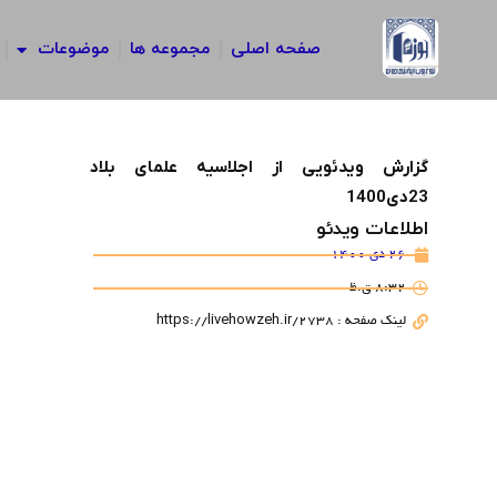
رش
ه
صفحه اصلی
مجموعه ها
موضوعات
حتوا
گزارش ویدئویی از اجلاسیه علمای بلاد
23دی1400
اطلاعات ویدئو
26 دی 1400
8:32 ق.ظ
لینک صفحه : https://livehowzeh.ir/2738