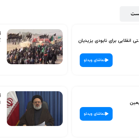
پست
ی انقلابی برای نابودی یزیدیان
گ
تماشای ویدئو
بعین
ا
تماشای ویدئو