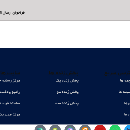
فراخوان ارسال آثا
رسی سریع
پخش زنده ها
سایت های
عه ها
پخش زنده یک
مرکز رسانه ح
ت ها
پخش زنده دو
رادیو پادکس
وها
پخش زنده سه
سامانه فیلم ن
ه ما
مرکز مدیریت
Y
W