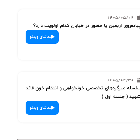
1405/05/06
یاده‌روی اربعین یا حضور در خیابان کدام اولویت دارد؟
تماشای ویدئو
1405/04/30
لسله میزگردهای تخصصی خونخواهی و انتقام خون قائد
هید ( جلسه اول )
تماشای ویدئو