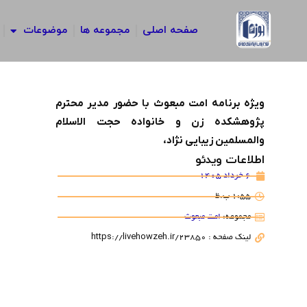
رش
ه
صفحه اصلی
مجموعه ها
موضوعات
حتوا
ویژه برنامه امت مبعوث با حضور مدیر محترم
پژوهشکده زن و خانواده حجت الاسلام
والمسلمین زیبایی نژاد،
اطلاعات ویدئو
6 خرداد 1405
1:55 ب.ظ
مجموعه:
امت مبعوث
لینک صفحه : https://livehowzeh.ir/23850