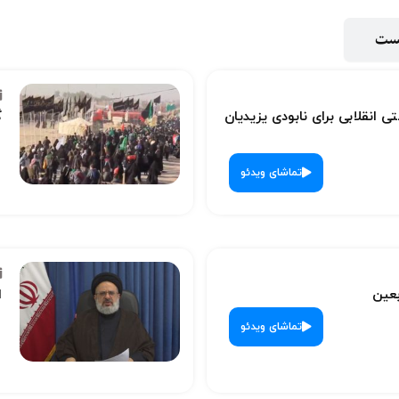
پست
ی انقلابی برای نابودی یزیدیان
گ
تماشای ویدئو
بعین
ا
تماشای ویدئو