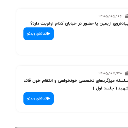
1405/05/06
یاده‌روی اربعین یا حضور در خیابان کدام اولویت دارد؟
تماشای ویدئو
1405/04/30
لسله میزگردهای تخصصی خونخواهی و انتقام خون قائد
هید ( جلسه اول )
تماشای ویدئو