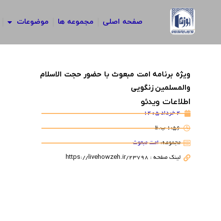
رش
ه
صفحه اصلی
مجموعه ها
موضوعات
حتوا
ویژه برنامه امت مبعوث با حضور حجت الاسلام
والمسلمین زنگویی
اطلاعات ویدئو
4 خرداد 1405
1:56 ب.ظ
مجموعه:
امت مبعوث
لینک صفحه : https://livehowzeh.ir/23798