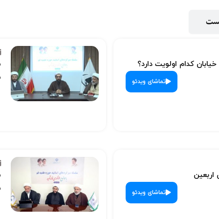
پست
 خیابان کدام اولویت دارد؟
س
ش
تماشای ویدئو
 اربعین
س
ش
تماشای ویدئو