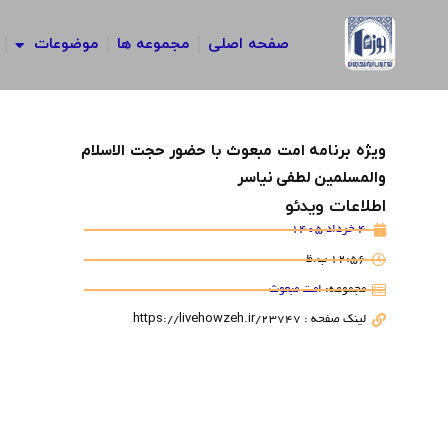
رش
ه
صفحه اصلی
مجموعه ها
موضوعات
حتوا
ویژه برنامه امت مبعوث با حضور حجت الاسلام
والمسلمین لطفی نیاسر
اطلاعات ویدئو
4 خرداد 1405
12:56 ب.ظ
مجموعه:
امت مبعوث
لینک صفحه : https://livehowzeh.ir/23747