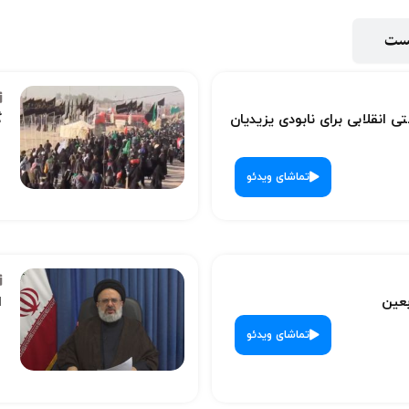
پست
ی انقلابی برای نابودی یزیدیان
گ
تماشای ویدئو
بعین
ا
تماشای ویدئو