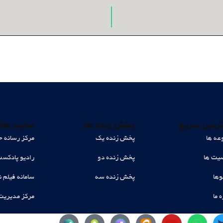
رسی سریع
پخش زنده ها
سایت های
عه ها
پخش زنده یک
مرکز رسانه ح
ت ها
پخش زنده دو
رادیو پادکس
وها
پخش زنده سه
سامانه فیلم ن
ه ما
مرکز مدیریت
Y
W