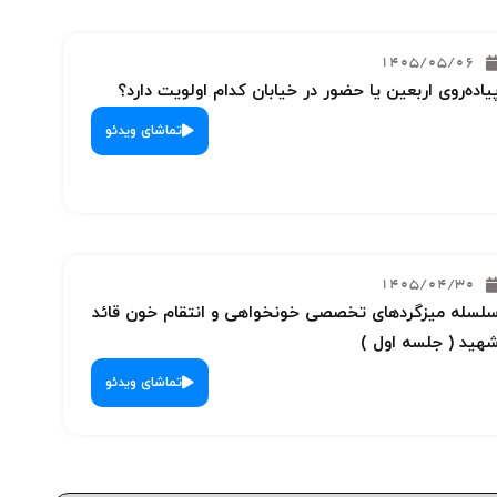
1405/05/06
یاده‌روی اربعین یا حضور در خیابان کدام اولویت دارد؟
تماشای ویدئو
1405/04/30
لسله میزگردهای تخصصی خونخواهی و انتقام خون قائد
هید ( جلسه اول )
تماشای ویدئو