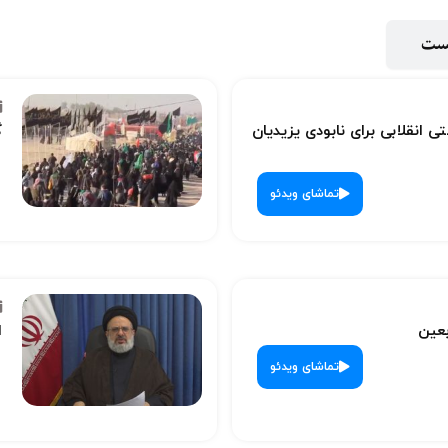
پست
ی انقلابی برای نابودی یزیدیان
گ
تماشای ویدئو
بعین
ا
تماشای ویدئو