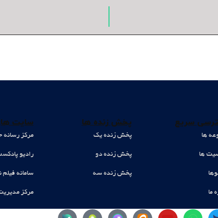
رسی سریع
پخش زنده ها
سایت های
عه ها
پخش زنده یک
مرکز رسانه ح
ت ها
پخش زنده دو
رادیو پادکس
وها
پخش زنده سه
سامانه فیلم ن
ه ما
مرکز مدیریت
Y
W