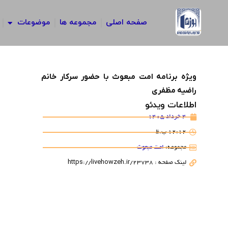
رش
ه
صفحه اصلی
مجموعه ها
موضوعات
حتوا
ویژه برنامه امت مبعوث با حضور سرکار خانم
راضیه مظفری
اطلاعات ویدئو
4 خرداد 1405
12:12 ب.ظ
مجموعه:
امت مبعوث
لینک صفحه : https://livehowzeh.ir/23738