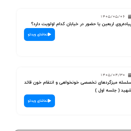
1405/05/06
یاده‌روی اربعین یا حضور در خیابان کدام اولویت دارد؟
تماشای ویدئو
1405/04/30
لسله میزگردهای تخصصی خونخواهی و انتقام خون قائد
هید ( جلسه اول )
تماشای ویدئو