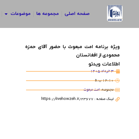
رش
ه
صفحه اصلی
مجموعه ها
موضوعات
حتوا
ویژه برنامه امت مبعوث با حضور آقای حمزه
محمودی از افغانستان
اطلاعات ویدئو
3 خرداد 1405
12:10 ب.ظ
مجموعه:
امت مبعوث
لینک صفحه : https://livehowzeh.ir/23677