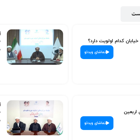
پست
 خیابان کدام اولویت دارد؟
س
ش
تماشای ویدئو
 اربعین
س
ش
تماشای ویدئو