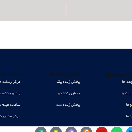
رسی سریع
پخش زنده ها
سایت های
عه ها
پخش زنده یک
مرکز رسانه ح
ت ها
پخش زنده دو
رادیو پادکس
وها
پخش زنده سه
سامانه فیلم ن
ه ما
مرکز مدیریت
Y
W