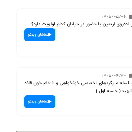
1405/05/06
یاده‌روی اربعین یا حضور در خیابان کدام اولویت دارد؟
تماشای ویدئو
1405/04/30
لسله میزگردهای تخصصی خونخواهی و انتقام خون قائد
هید ( جلسه اول )
تماشای ویدئو