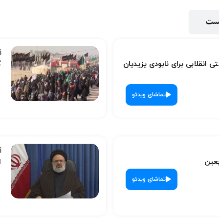
پست
ی انقلابی برای نابودی یزیدیان
گ
تماشای ویدئو
بعین
ا
تماشای ویدئو