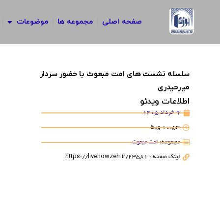
رش
ه
صفحه اصلی
مجموعه ها
موضوعات
حتوا
سلسله نشست های امت مبعوث با حضور سردار
میرحیدری
اطلاعات ویدئو
9 خرداد 1405
10:53 ق.ظ
مجموعه:
امت مبعوث
لینک صفحه : https://livehowzeh.ir/23581