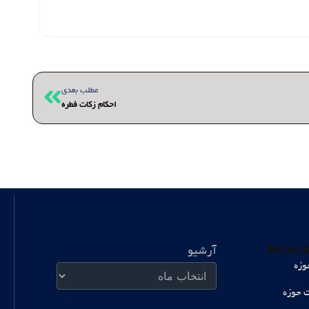
بعدی
مطلب بعدی
احکام زکات فطره
آرشیو
 مرتبط
آرشیو
وزه
ت حوزه