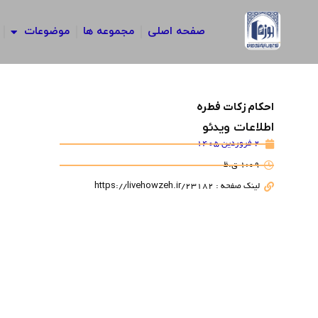
رش
ه
صفحه اصلی
مجموعه ها
موضوعات
حتوا
احکام زکات فطره
اطلاعات ویدئو
2 فروردین 1405
1:09 ق.ظ
لینک صفحه : https://livehowzeh.ir/23182