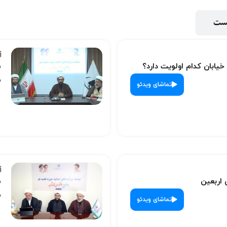
پست
 خیابان کدام اولویت دارد؟
س
ش
تماشای ویدئو
 اربعین
س
ش
تماشای ویدئو