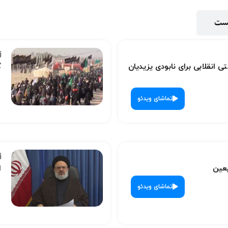
پست
ی انقلابی برای نابودی یزیدیان
گ
تماشای ویدئو
بعین
ا
تماشای ویدئو