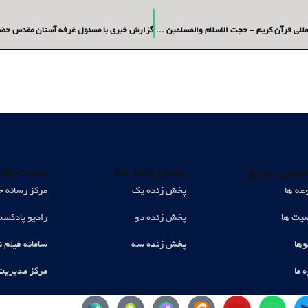
نشست علمی با موضوع ایران در پناه قرآن در سی و سومین نمایشگاه بین المللی قرآن کریم – حجت الاسلام والمسلمین دکتر اویسی
رسی سریع
پخش زنده ها
سایت های
عه ها
پخش زنده یک
مرکز رسانه ح
ت ها
پخش زنده دو
رادیو پادکس
وها
پخش زنده سه
سامانه فیلم ن
ه ما
مرکز مدیریت
Y
W