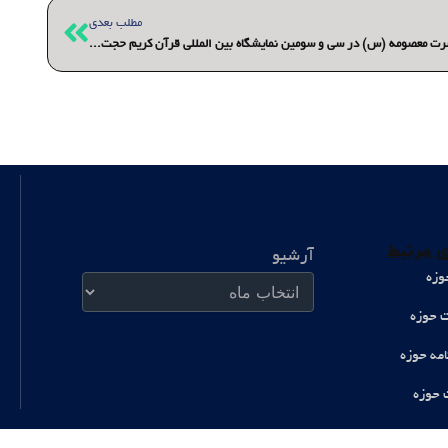
بعدی
مطلب بعدی
گزارش خبری با مسئول غرفه آستان مقدس حضرت معصومه (س) در سی و سومین نمایشگاه بین المللی قرآن کریم حجت الاسلام والمسلمین فلاح پور
آرشیو
 مرتبط
آرشیو
وزه
ت حوزه
امه حوزه
 حوزه