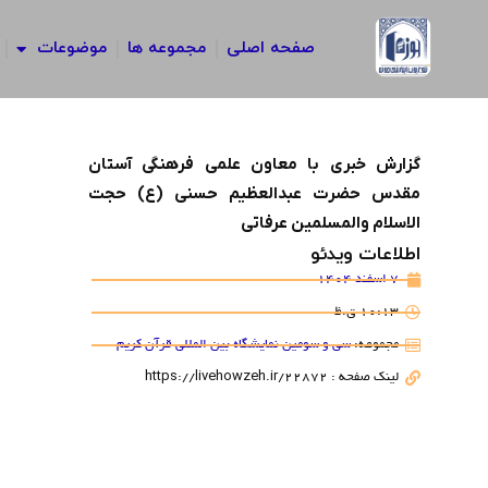
رش
ه
صفحه اصلی
مجموعه ها
موضوعات
حتوا
گزارش خبری با معاون علمی فرهنگی آستان
مقدس حضرت عبدالعظیم حسنی (ع) حجت
الاسلام والمسلمین عرفاتی
اطلاعات ویدئو
7 اسفند 1404
10:13 ق.ظ
مجموعه:
سی و سومین نمایشگاه بین المللی قرآن کریم
لینک صفحه : https://livehowzeh.ir/22872