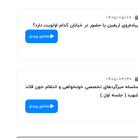
1405/05/06
یاده‌روی اربعین یا حضور در خیابان کدام اولویت دارد؟
تماشای ویدئو
1405/04/30
لسله میزگردهای تخصصی خونخواهی و انتقام خون قائد
هید ( جلسه اول )
تماشای ویدئو