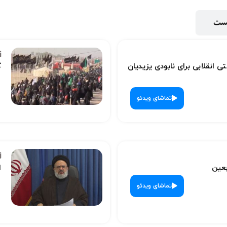
پست
ی انقلابی برای نابودی یزیدیان
گ
تماشای ویدئو
بعین
ا
تماشای ویدئو