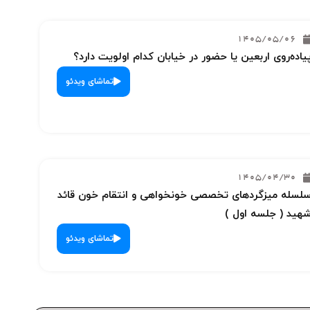
1405/05/06
یاده‌روی اربعین یا حضور در خیابان کدام اولویت دارد؟
تماشای ویدئو
1405/04/30
لسله میزگردهای تخصصی خونخواهی و انتقام خون قائد
هید ( جلسه اول )
تماشای ویدئو