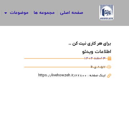
رش
ه
صفحه اصلی
مجموعه ها
موضوعات
حتوا
برای هر کاری نیت کن ..
اطلاعات ویدئو
3 اسفند 1404
8:57 ق.ظ
لینک صفحه : https://livehowzeh.ir/22800