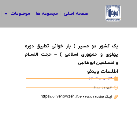
رش
ه
صفحه اصلی
مجموعه ها
موضوعات
حتوا
یک کشور دو مسیر ( باز خوانی تطبیق دوره
پهلوی و جمهوری اسلامی ) – حجت الاسلام
والمسلمین ابوطالبی
اطلاعات ویدئو
13 بهمن 1404
12:54 ب.ظ
لینک صفحه : https://livehowzeh.ir/22658