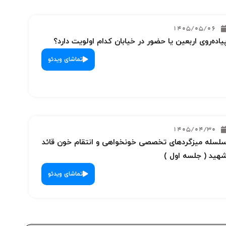
1405/05/06
یاده‌روی اربعین یا حضور در خیابان کدام اولویت دارد؟
تماشای ویدئو
1405/04/30
لسله میزگردهای تخصصی خونخواهی و انتقام خون قائد
هید ( جلسه اول )
تماشای ویدئو