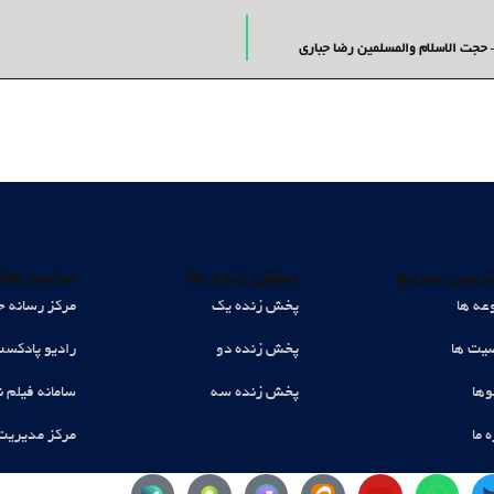
 حجت الاسلام والمسلمین رضا جباری
رسی سریع
پخش زنده ها
سایت های
عه ها
پخش زنده یک
مرکز رسانه ح
ت ها
پخش زنده دو
رادیو پادکس
وها
پخش زنده سه
سامانه فیلم ن
ه ما
مرکز مدیریت
Y
W