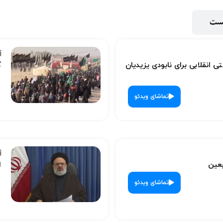
پست
ی انقلابی برای نابودی یزیدیان
گ
تماشای ویدئو
بعین
ا
تماشای ویدئو