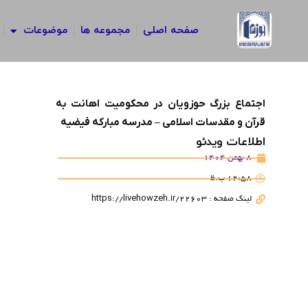
رش
ه
صفحه اصلی
مجموعه ها
موضوعات
حتوا
اجتماع بزرگ حوزویان در محکومیت اهانت به
قرآن و مقدسات اسلامی – مدرسه مبارکه فیضیه
اطلاعات ویدئو
8 بهمن 1404
12:58 ب.ظ
لینک صفحه : https://livehowzeh.ir/22603