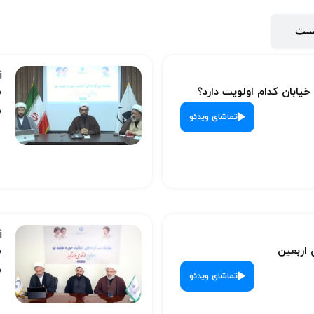
پست
 خیابان کدام اولویت دارد؟
س
ش
تماشای ویدئو
 اربعین
س
ش
تماشای ویدئو