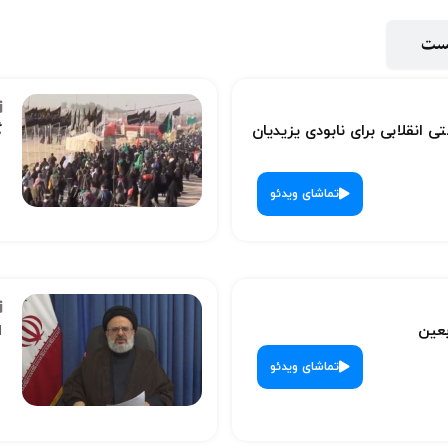
پست
ی انقلابی برای نابودی یزیدیان
گ
تماشای ویدئو
بعین
ا
تماشای ویدئو