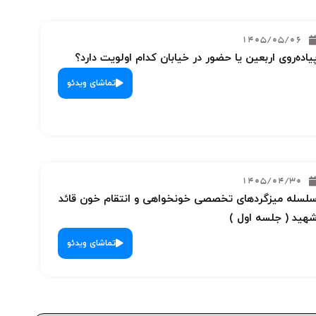
1405/05/06
یاده‌روی اربعین یا حضور در خیابان کدام اولویت دارد؟
تماشای ویدئو
1405/04/30
لسله میزگردهای تخصصی خونخواهی و انتقام خون قائد
هید ( جلسه اول )
تماشای ویدئو