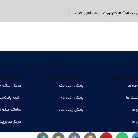
نقد و بررسی اصول پنجگانه تحلیل سیره نبوی از نگاه خاور شناسان با تاکید بر دیدگاه آنگلیکانویورت – جناب آقای دکتر محمد حسن احمدی
رسی سریع
پخش زنده ها
سایت های
عه ها
پخش زنده یک
مرکز رسانه ح
ت ها
پخش زنده دو
رادیو پادکس
وها
پخش زنده سه
سامانه فیلم ن
ه ما
مرکز مدیریت
Y
W