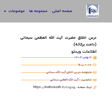
رش
ه
صفحه اصلی
مجموعه ها
موضوعات
حتوا
درس اخلاق حضرت آیت الله العظمی سبحانی
(دامت برکاته)
اطلاعات ویدئو
4 بهمن 1404
1:16 ب.ظ
مجموعه:
درس اخلاق آیت الله سبحانی
شخصیت :
آیت الله العظمی سبحانی
لینک صفحه : https://livehowzeh.ir/22575