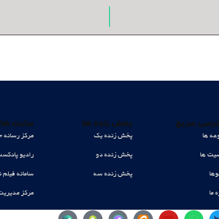
رسی سریع
پخش زنده ها
سایت های
عه ها
پخش زنده یک
مرکز رسانه ح
ت ها
پخش زنده دو
رادیو پادکس
وها
پخش زنده سه
سامانه فیلم ن
ه ما
مرکز مدیریت
Y
W