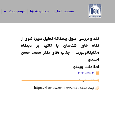
رش
ه
صفحه اصلی
مجموعه ها
موضوعات
حتوا
نقد و بررسی اصول پنجگانه تحلیل سیره نبوی از
نگاه خاور شناسان با تاکید بر دیدگاه
آنگلیکانویورت – جناب آقای دکتر محمد حسن
احمدی
اطلاعات ویدئو
4 بهمن 1404
10:43 ق.ظ
لینک صفحه : https://livehowzeh.ir/22568