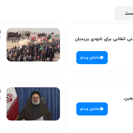
پست
ی انقلابی برای نابودی یزیدیان
گ
تماشای ویدئو
بعین
ا
تماشای ویدئو