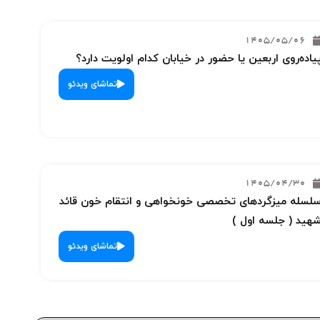
1405/05/06
یاده‌روی اربعین یا حضور در خیابان کدام اولویت دارد؟
تماشای ویدئو
1405/04/30
لسله میزگردهای تخصصی خونخواهی و انتقام خون قائد
هید ( جلسه اول )
تماشای ویدئو