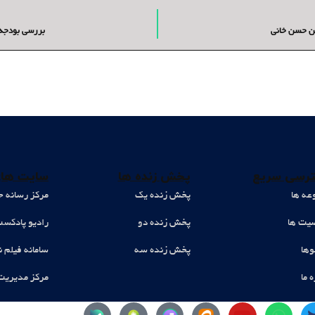
بررسی بودجه ۱۴۰۵، گذر به ریال جدید، تداوم رویکرد انقباضی – دکتر محمد جواد 
رسی سریع
پخش زنده ها
سایت های
عه ها
پخش زنده یک
مرکز رسانه ح
ت ها
پخش زنده دو
رادیو پادکس
وها
پخش زنده سه
سامانه فیلم ن
ه ما
مرکز مدیریت
Y
W