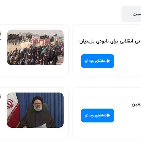
پست
ی انقلابی برای نابودی یزیدیان
گ
تماشای ویدئو
بعین
ا
تماشای ویدئو