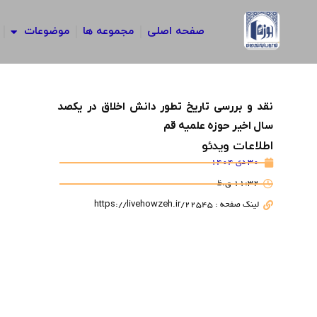
رش
ه
صفحه اصلی
مجموعه ها
موضوعات
حتوا
نقد و بررسی تاریخ تطور دانش اخلاق در یکصد
سال اخیر حوزه علمیه قم
اطلاعات ویدئو
30 دی 1404
11:32 ق.ظ
لینک صفحه : https://livehowzeh.ir/22545