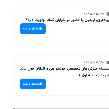
1405/05/06
یاده‌روی اربعین یا حضور در خیابان کدام اولویت دارد؟
تماشای ویدئو
1405/04/30
لسله میزگردهای تخصصی خونخواهی و انتقام خون قائد
هید ( جلسه اول )
تماشای ویدئو