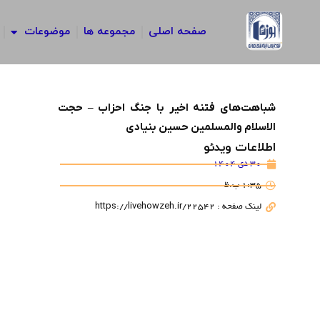
رش
ه
صفحه اصلی
مجموعه ها
موضوعات
حتوا
شباهت‌های فتنه اخیر با جنگ احزاب – حجت
الاسلام والمسلمین حسین بنیادی
اطلاعات ویدئو
30 دی 1404
1:35 ب.ظ
لینک صفحه : https://livehowzeh.ir/22542