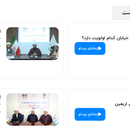
پست
 خیابان کدام اولویت دارد؟
س
ش
تماشای ویدئو
 اربعین
س
ش
تماشای ویدئو