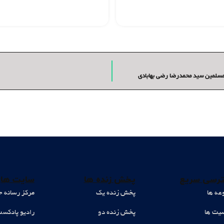
مسلمین سید محمدرضا رضی بهابادی
رسی سریع
پخش زنده ها
سایت های
عه ها
پخش زنده یک
مرکز رسانه ح
ت ها
پخش زنده دو
رادیو پادکس